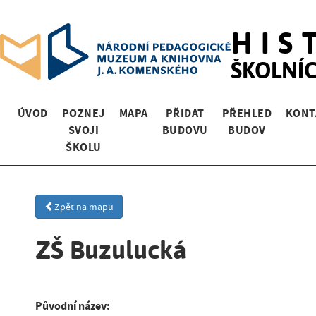
HIS
ŠKOLNÍ
ÚVOD
POZNEJ
MAPA
PŘIDAT
PŘEHLED
KONT
SVOJI
BUDOVU
BUDOV
ŠKOLU
Zpět na mapu
ZŠ Buzulucká
Původní název: