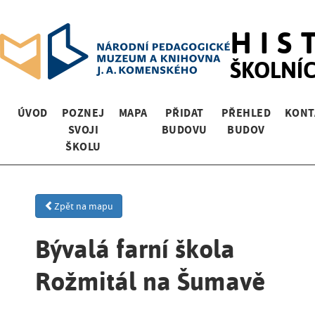
HIS
ŠKOLNÍ
ÚVOD
POZNEJ
MAPA
PŘIDAT
PŘEHLED
KONT
SVOJI
BUDOVU
BUDOV
ŠKOLU
Zpět na mapu
Bývalá farní škola
Rožmitál na Šumavě